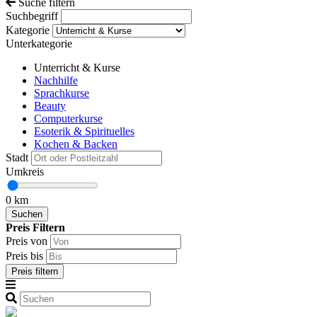
Suche filtern
Suchbegriff
Kategorie
Unterkategorie
Unterricht & Kurse
Nachhilfe
Sprachkurse
Beauty
Computerkurse
Esoterik & Spirituelles
Kochen & Backen
Kunst & Gestaltung
Stadt
Musik & Gesang
Umkreis
Sportkurse
Tanzkurse
0 km
Weiterbildung
Weitere
Preis Filtern
Preis von
Preis bis